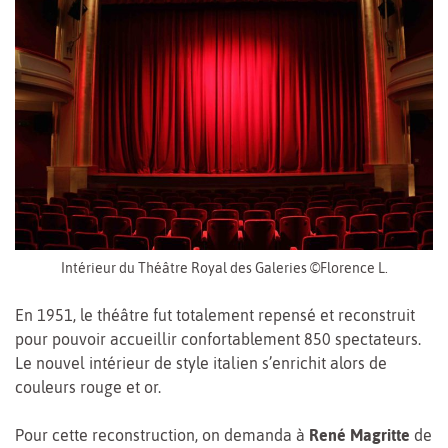
Intérieur du Théâtre Royal des Galeries ©Florence L.
En 1951, le théâtre fut totalement repensé et reconstruit
pour pouvoir accueillir confortablement 850 spectateurs.
Le nouvel intérieur de style italien s’enrichit alors de
couleurs rouge et or.
Pour cette reconstruction, on demanda à
René Magritte
de