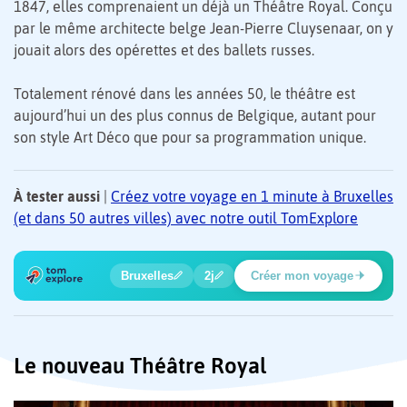
1847, elles comprenaient un déjà un Théâtre Royal. Conçu
par le même architecte belge Jean-Pierre Cluysenaar, on y
jouait alors des opérettes et des ballets russes.
Totalement rénové dans les années 50, le théâtre est
aujourd’hui un des plus connus de Belgique, autant pour
son style Art Déco que pour sa programmation unique.
À tester aussi
|
Créez votre voyage en 1 minute à Bruxelles
(et dans 50 autres villes) avec notre outil TomExplore
1
2
3
4
5
🍲
🔍
🔍
🔍
🔍
Bruxelles
2j
Créer mon voyage
Baladi
Le nouveau Théâtre Royal