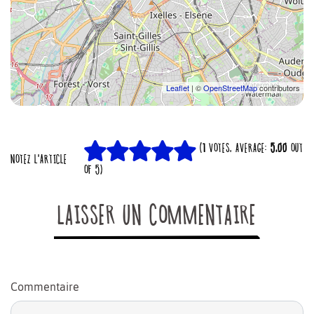
Leaflet
| ©
OpenStreetMap
contributors
(
1
VOTES, AVERAGE:
5,00
OUT
NOTEZ L'ARTICLE
OF 5)
LAISSER UN COMMENTAIRE
Commentaire