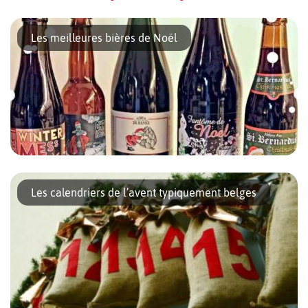
En 2021, le premier jour des soldes d’été est fixé au jeudi 1er
juillet. Les soldes se termineront le samedi 31 juillet. Les dates
Les meilleures bières de Noël
seront les mêmes pour toutes les provinces de […]
Pour les fêtes de fin d’année, de nombreuses brasseries belges
élaborent leurs bières de Noël. Généralement ambrées et avec
Les calendriers de l’avent typiquement belges
une teneur en alcool assez élevée, elles s’accordent bien avec
l’ambiance […]