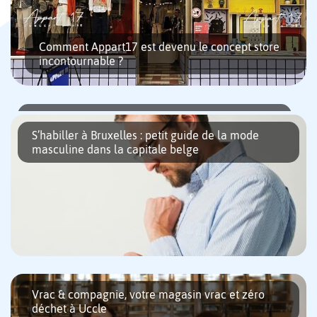
Comment Appart17 est devenu le concept store
incontournable ?
Bongo : des coffrets cadeaux pour un Noël belge
Bruxelles commence à se parer de mille lumières. Normal en
S’habiller à Bruxelles : petit guide de la mode
cette saison, les fêtes de fin d’année arrivent à grands pas ! Et
masculine dans la capitale belge
avec la saison des festivités débute aussi […]
À deux pas de l’agitation du centre-ville, au 17 rue des
Grands Carmes, une adresse attire les regards et intrigue les
passants. Derrière sa vitrine pleine de couleurs, Appart17 ne
[…]
Bruxelles n’est pas la première ville à laquelle on pense quand
on parle de mode. Milan, Paris, Londres, d’accord. Même
Vrac & compagnie, votre magasin vrac et zéro
Düsseldorf, à quelques heures de route, s’est imposée comme la
déchet à Uccle
[…]