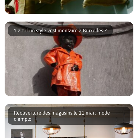
La tradition des calendriers de l’avent remonte au XIXe, et nous
la devons à nos voisins allemands. En effet, ils avaient pour
Y a-t-il un style vestimentaire à Bruxelles ?
habitude d’offrir une image aux enfants, chaque jour du […]
La diversité culturelle de Bruxelles se reflète dans le style
vestimentaire de ses habitants. Les influences viennent du
Réouverture des magasins le 11 mai : mode
monde entier. Cela se traduit par une combinaison de touches
d’emploi
européennes classiques teintées d’exotisme. Si aujourd’hui la
mode bruxelloise propose des couleurs audacieuses, le choix de
produits aux lignes impeccables et de matières responsables et