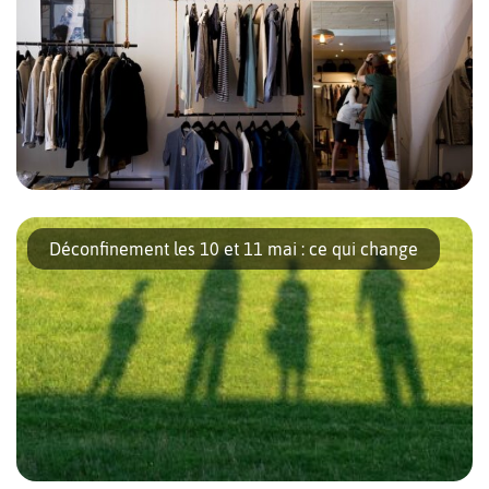
durables semble […]
Avec la réouverture des magasins le 11 mai, nous allons enfin
retrouver un semblant de vie normale. C’est en effet le principal
Déconfinement les 10 et 11 mai : ce qui change
point de la phase 1B du processus de déconfinement. Mais
quelles sont les règles et les recommandations pour aller faire
les magasins en toute tranquillité à partir de lundi ? À tester
aussi […]