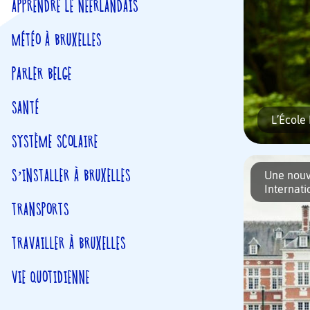
APPRENDRE LE NÉERLANDAIS
MÉTÉO À BRUXELLES
PARLER BELGE
SANTÉ
L’École
SYSTÈME SCOLAIRE
S’INSTALLER À BRUXELLES
Une nouv
Internati
TRANSPORTS
TRAVAILLER À BRUXELLES
Logée au 
Dotée de t
VIE QUOTIDIENNE