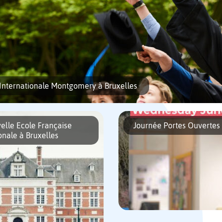
 Internationale Montgomery à Bruxelles
elle Ecole Française
Journée Portes Ouvertes 
onale à Bruxelles
sein d’un ancien double Hôtel de Maître datant de 1907, l’École Internationale
rois sections pour les jeunes allant […]