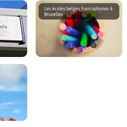
h, l’Ecole Française Internationale de Bruxelles vous convie à sa
ndez-vous, l’équipe pédagogique vous recevra afin de : vous présenter
Les écoles belges francophones à
Bruxelles
nement
Les écoles belges francophones
tion
publiques gratuites sont gérées par 3
pouvoirs organisateurs (PO) qui se partagent
le paysage scolaire : les communes, la
communauté française et le réseau que l’on
appelle « libre ». […]