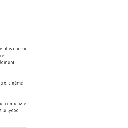
:
e plus choisir
re
galement
âtre, cinéma
ion nationale
t le lycée