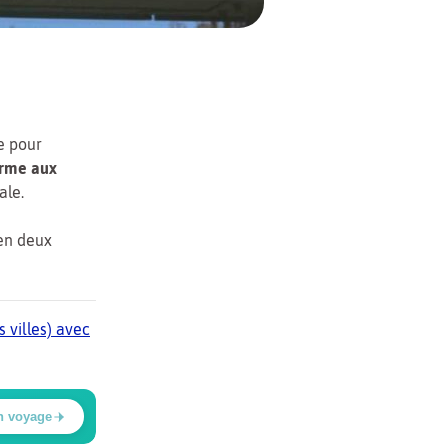
e pour
rme aux
ale.
 en deux
 villes) avec
n voyage