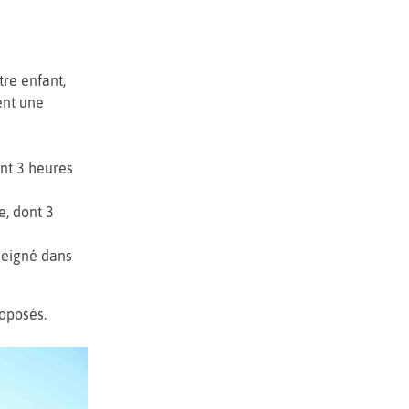
tre enfant,
ent une
nt 3 heures
, dont 3
seigné dans
oposés.