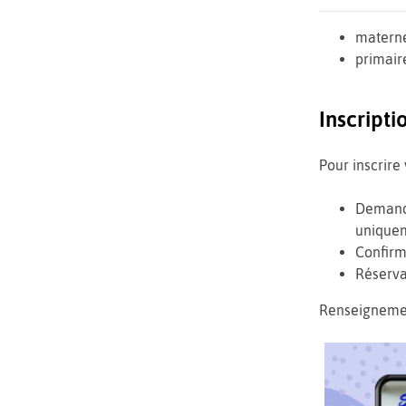
materne
primair
Inscripti
Pour inscrire
Demande
uniquem
Confirma
Réservat
Renseigneme