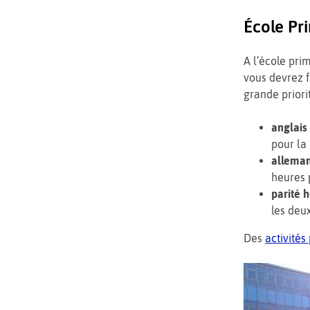
École Pr
A l’école pri
vous devrez f
grande priori
anglais
pour la
alleman
heures 
parité h
les deu
Des
activités