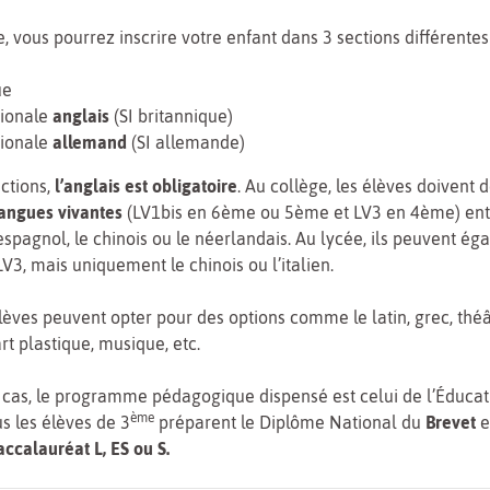
, vous pourrez inscrire votre enfant dans 3 sections différentes 
ue
tionale
anglais
(SI britannique)
tionale
allemand
(SI allemande)
ctions,
l’anglais est obligatoire
. Au collège, les élèves doivent d
langues vivantes
(LV1bis en 6ème ou 5ème et LV3 en 4ème) ent
’espagnol, le chinois ou le néerlandais. Au lycée, ils peuvent é
V3, mais uniquement le chinois ou l’italien.
élèves peuvent opter pour des options comme le latin, grec, thé
rt plastique, musique, etc.
 cas, le programme pédagogique dispensé est celui de l’Éducat
ème
us les élèves de 3
préparent le Diplôme National du
Brevet
e
accalauréat L, ES ou S.