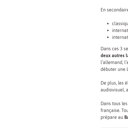
En secondaire
classiq
interna
interna
Dans ces 3 se
deux autres 
l’allemand, l
débuter une L
De plus, les 
audiovisuel, a
Dans tous les
française. To
prépare au
B