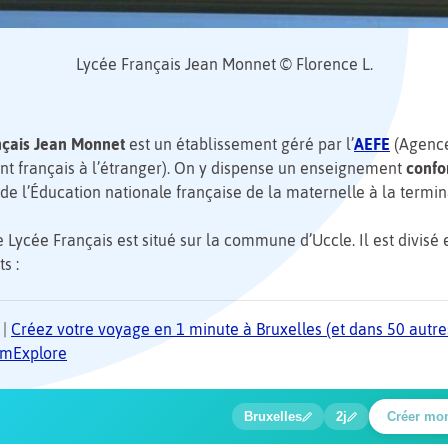
Lycée Français Jean Monnet © Florence L.
nçais Jean Monnet
est un établissement géré par l’
AEFE
(Agenc
t français à l’étranger). On y dispense un enseignement
confo
de l’Éducation nationale française de la maternelle à la termin
le Lycée Français est situé sur la commune d’Uccle. Il est divisé
s :
|
Créez votre voyage en 1 minute à Bruxelles (et dans 50 autres
TomExplore
1
2
3
4
5
🍲
🔍
🔍
🔍
🔍
Bruxelles
2j
Créer mo
Baladi