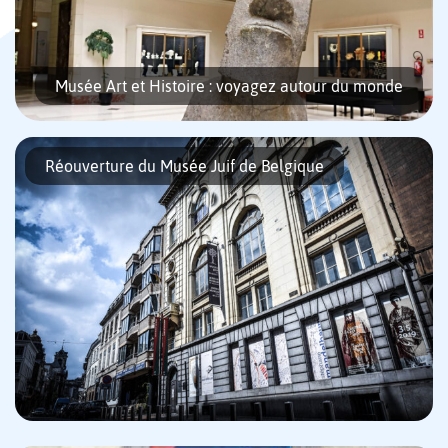
Musée Art et Histoire : voyagez autour du monde
Réouverture du Musée Juif de Belgique
Le musée Art et Histoire de Bruxelles vous emmène dans un
voyage autour du monde. En effet, momies, statues géantes
de l’Île de Pâques, totems indiens, et statuettes pré-
colombiennes vous […]
Ce mardi 19 mai, le Musée Juif de Belgique vous ouvre de