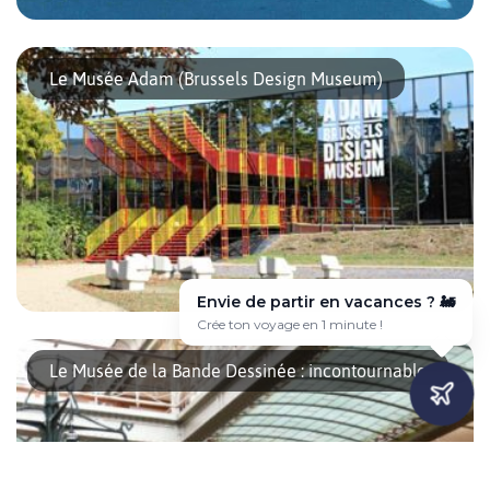
Ceci n’est pas une pipe : vous connaissez certainement cette
fameuse phrase de Magritte, tirée de son tableau « La trahison
Le Musée Adam (Brussels Design Museum)
des images ». A Bruxelles, un musée est entièrement dédié à ce
génial artiste belge. René Magritte, un artiste décalé A l’époque,
en 1929, le tableau qui représente une pipe, mais qui n’en n’est
pas une, fit […]
Envie de partir en vacances ? ✈️
Voyage sur-mesure en quelques clics 🎯
Situé au pied de l’Atomium, le Musée Adam est un lieu
incontournable pour les amateurs de design. Connu depuis de
Le Musée de la Bande Dessinée : incontournable
nombreuses années pour sa collection Plasticarium, il est
aujourd’hui parmi les plus importants musées d’objets
contemporains. Origine du Musée Adam Le projet nait en 2012 à
l’initiative de la ville de Bruxelles, qui souhaite se doter […]