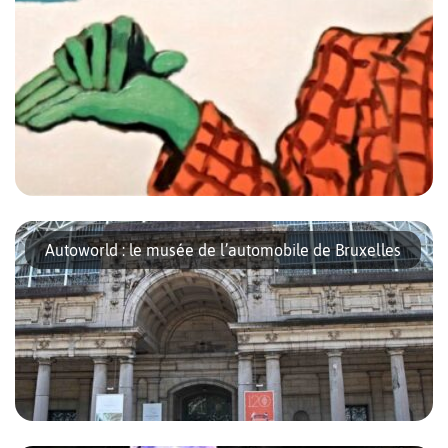
Vous voulez visiter Bruxelles et ses musées, mais le prix des
entrées vous fait peur ? Bonne nouvelle : chaque premier
Autoworld : le musée de l’automobile de Bruxelles
mercredi du mois, certains musées ouvrent leurs portes
gratuitement. Musée Magritte L’Empire […]
Vous êtes un passionné d’automobile ou vous voulez expliquer à