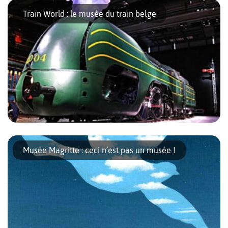
vos enfants, qu’avant d’avoir une voiture tout confort, il a fallu
Train World : le musée du train belge
passer par certaines étapes ? Alors, c’est à Autoworld, le musée
de l’automobile de Bruxelles, qu’il faut vous rendre ! En effet,
vous y découvrirez la plus grande collection de voitures au
monde. Il est […]
Situé dans l’ancien bâtiment de la gare de Schaerbeek, le
musée du train vous propose un voyage à la fois ludique et
Musée Magritte : ceci n’est pas un musée !
instructif dans l’univers du système ferroviaire belge. La visite,
qui allie histoire, technologie et anecdotes, est aussi bien
adaptée aux adultes qu’aux enfants. À tester aussi | Créez votre
voyage en 1 minute à Bruxelles […]