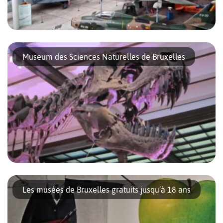
Quand on vous dit Musée de l’Armée et de l’Aviation de
Bruxelles, vous imaginez certainement un lieu austère. Pourtant,
Museum des Sciences Naturelles de Bruxelles
une fois passées les premières salles d’exposition, vous vous
retrouverez dans […]
Situé non loin des institutions européennes, le Museum des
sciences naturelles de Bruxelles surplombe le Parc Léopold. Ce
Les musées de Bruxelles gratuits jusqu’à 18 ans
musée n’est pas seulement un endroit où l’on découvre les
anciennes espèces qui […]