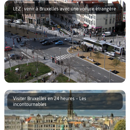
Vous allez bientôt visiter Bruxelles ou vous vous y rendez pour
des raisons professionnelles ? Pourquoi ne pas déjà réserver
LEZ : venir à Bruxelles avec une voiture étrangère
votre taxi pour une arrivée toute en douceur dans la […]
Depuis le 1er janvier 2018, les véhicules les plus polluants sont
interdits dans la Low Emission Zone de Bruxelles Capitale. Pour
Visiter Bruxelles en 24 heures – Les
les véhicules immatriculés en Belgique, le contrôle se fait
incontournables
automatiquement via […]