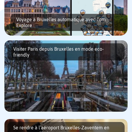
Voyage à Bruxelles automatique avec Tom
Explore
Visiter Paris depuis Bruxelles en mode eco-
friendly
L’équipe de Vivre à Bruxelles est ravie de vous présenter
Tom Explore, son nouvel outil innovant qui utilise des
algorithmes et l’intelligence artificielle pour planifier votre
voyage de manière automatique […]
Vous souhaitez voyager entre Bruxelles et Paris ? Rien de plus
simple ! En effet, les deux capitales sont à moins d’1h30 l’une de
Se rendre à l’aéroport Bruxelles-Zaventem en
l’autre. Aussi, la mobilité durable étant […]