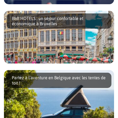
En quête de voyage, vous souhaitez vous rendre à Bruxelles, la
capitale européenne réputée pour son riche patrimoine culturel
B&B HOTELS : un séjour confortable et
et ses délices gastronomiques. Et si vous optiez pour un road trip
économique à Bruxelles
depuis la Suisse pour ajouter une touche d’aventure à votre
escapade ? Prendre la route vous offre non seulement la liberté
de découvrir des […]
Vous avez décidé de visiter Bruxelles et souhaitez trouver un
hôtel économique sans transiger sur le confort et l’emplacement
Partez à l’aventure en Belgique avec les tentes de
? Les hôtels B&B de la capitale belge seront une solution
toit !
parfaite pour vous. En effet, cette chaine hôtelière née à Brest
est connue pour offrir des hébergements abordables, propres et
bien situés. Avec deux adresses […]