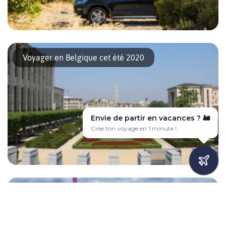
Prendre la route, dormir dans les bois, faire une pause nature…
Un rêve qui pourrait bien devenir réalité avec les tentes de toit
Voyager en Belgique cet été 2020
pour voiture Auto5. En effet, cette enseigne spécialisée dans les
équipements et accessoires automobiles propose une belle
gamme de couchages pour camping. Alors voici nos quelques
recommandations pour bien choisir votre tente […]
Envie de partir en vacances ? ✈️
Voyage sur-mesure en quelques clics 🎯
Voici la date que nous attendions tous : le 15 juin ! En effet, à
partir de ce lundi, nous pourrons enfin voyager dans presque
Que faire quand il fait trop chaud à Bruxelles
toute l’Europe. Ce qui veut aussi dire que les frontières de la
Belgique s’ouvrent de nouveau pour les touristes étrangers. Mais
que pourrait-on faire (et ne pas faire) en Belgique, et plus
particulièrement […]