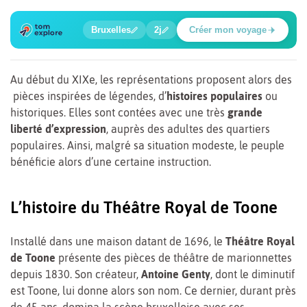
🔍
🍲
🔍
🔍
🔍
🔍
Bruxelles
2j
Créer mon voyage
Grand Place
Au début du XIXe, les représentations proposent alors des
pièces inspirées de légendes, d’
histoires populaires
ou
historiques. Elles sont contées avec une très
grande
liberté d’expression
, auprès des adultes des quartiers
populaires. Ainsi, malgré sa situation modeste, le peuple
bénéficie alors d’une certaine instruction.
L’histoire du Théâtre Royal de Toone
Installé dans une maison datant de 1696, le
Théâtre Royal
de Toone
présente des pièces de théâtre de marionnettes
depuis 1830. Son créateur,
Antoine Genty
, dont le diminutif
est Toone, lui donne alors son nom. Ce dernier, durant près