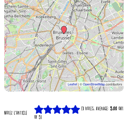
Leaflet
| ©
OpenStreetMap
contributors
(
1
VOTES, AVERAGE:
5,00
OUT
NOTEZ L'ARTICLE
OF 5)