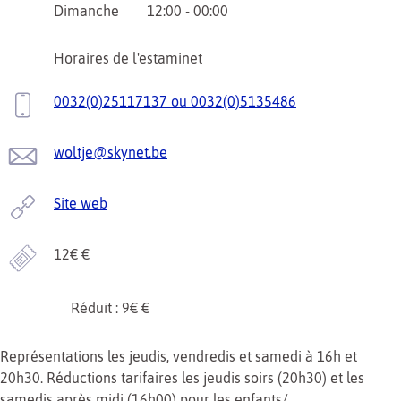
Dimanche
12:00 - 00:00
Horaires de l'estaminet
0032(0)25117137 ou 0032(0)5135486
woltje@skynet.be
Site web
12€ €
Réduit : 9€ €
Représentations les jeudis, vendredis et samedi à 16h et
20h30. Réductions tarifaires les jeudis soirs (20h30) et les
samedis après midi (16h00) pour les enfants/