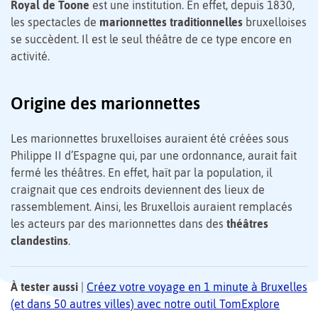
Royal de Toone
est une institution. En effet, depuis 1830,
les spectacles de
marionnettes traditionnelles
bruxelloises
se succèdent. Il est le seul théâtre de ce type encore en
activité.
Origine des marionnettes
Les marionnettes bruxelloises auraient été créées sous
Philippe II d’Espagne qui, par une ordonnance, aurait fait
fermé les théâtres. En effet, haït par la population, il
craignait que ces endroits deviennent des lieux de
rassemblement. Ainsi, les Bruxellois auraient remplacés
les acteurs par des marionnettes dans des
théâtres
clandestins
.
À tester aussi
|
Créez votre voyage en 1 minute à Bruxelles
(et dans 50 autres villes) avec notre outil TomExplore
6
1
2
3
4
5