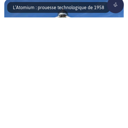
voyage autour du monde. En effet, momies, statues géantes de
L’Atomium : prouesse technologique de 1958
l’Île de Pâques, totems indiens, et statuettes pré-colombiennes
vous attendent au cœur du parc du Cinquantenaire. De plus,
vous y croiserez la fameuse effigie de l’Oreille Cassée et la
momie de Rascar Capac, alors […]
C’est à l’occasion de l’exposition universelle de 1958 que
l’Atomium fut construit. Son nom vient de la combinaison des
Assurance voyage : la Belgique en toute
mots « atome » et « aluminium », matière avec laquelle les
tranquillité
sphères étaient originellement recouvertes. Mais savez-vous ce
qu’il représente ? Les neuf atomes et les jonctions sont en fait
une schématisation de la maille du cristal de fer agrandit 165 […]