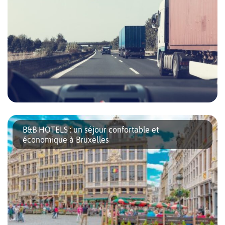
En quête de voyage, vous souhaitez vous rendre à Bruxelles, la
capitale européenne réputée pour son riche patrimoine culturel
B&B HOTELS : un séjour confortable et
et ses délices gastronomiques. Et si vous optiez pour un road trip
économique à Bruxelles
depuis la Suisse pour ajouter une touche d’aventure à votre
escapade ? Prendre la route vous offre non seulement la liberté
de découvrir des […]