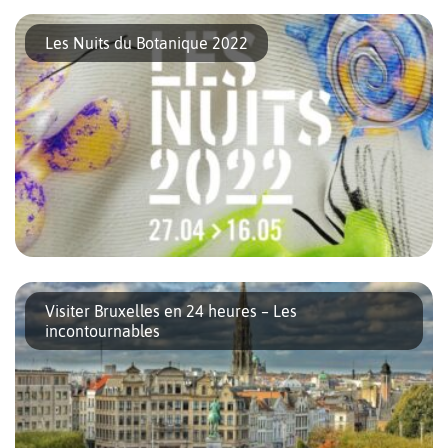
L’Ommegang est la reconstitution de la fête donnée le 2 juin
1549 par le magistrat de Bruxelles en l’honneur de Charles
Les Nuits du Botanique 2022
Quint, de son fils Philippe II, et de ses sœurs […]
Les Nuits du Botanique reviendront pour la 29e édition du 27
avril au 16 mai 2022. Durant 20 jours, vous aurez l’occasion
Visiter Bruxelles en 24 heures – Les
d’apprécier la richesse de la programmation. Vous découvrirez
incontournables
de […]