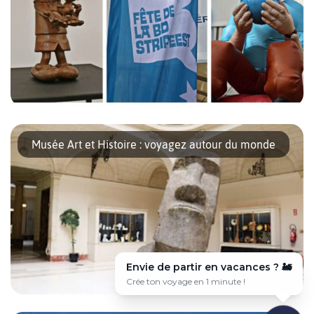
Qui dit Belgique, dit bande dessinée, et donc quel meilleur
endroit que Bruxelles pour la célébrer. La fête de la BD dure
Musée Art et Histoire : voyagez autour du monde
normalement 3 jours, mais en 2020, vous pourrez
exceptionnellement en profiter pendant 15 jours ! En effet, afin
de s’adapter à la situation sanitaire actuelle, la fête de la BD
devient donc l’Expérience BD, […]
Envie de partir en vacances ? ✈️
Voyage sur-mesure en quelques clics 🎯
Le musée Art et Histoire de Bruxelles vous emmène dans un