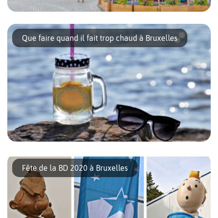
Vous avez décidé de visiter Bruxelles et souhaitez trouver un
hôtel économique sans transiger sur le confort et l’emplacement
Que faire quand il fait trop chaud à Bruxelles
? Les hôtels B&B de la capitale belge seront une solution
parfaite pour vous. En effet, cette chaine hôtelière née à Brest
est connue pour offrir des hébergements abordables, propres et
bien situés. Avec deux adresses […]
Chaleur annoncée sur Bruxelles pour les prochains jours !
Reconnaissons-le, ce n’est pas souvent que le mercure atteint
Fête de la BD 2020 à Bruxelles
des sommets dans la capitale. Mais quand il fait trop chaud,
comment peut-on se rafraîchir ? 1- Visiter le sous-sol de
Bruxelles Vous connaissez bien sûr les solutions classiques,
comme aller au cinéma, dans un centre commercial […]