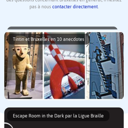
pas à nous
contacter directement
.
Bongo : des coffrets cadeaux pour un Noël belge
Bruxelles commence à se parer de mille lumières. Normal en
Tintin et Bruxelles en 10 anecdotes
cette saison, les fêtes de fin d’année arrivent à grands pas ! Et
avec la saison des festivités débute aussi […]
Si les histoires de Tintin se déroulent généralement dans des
contrées lointaines, c’est pourtant à Bruxelles que vous pourrez
Escape Room in the Dark par la Ligue Braille
trouver de nombreux objets et les lieux ayant servi d’inspiration
à […]