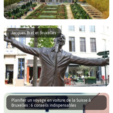
Des musées atypiques, une architecture impressionnante, des
boutiques hors du commun, d’immenses parcs boisés, des
Jacques Brel et Bruxelles
quartiers dynamiques, une incroyable richesse gastronomique et
des gens tout simplement chaleureux… Voici la ville […]
Il y a un peu plus de 40 ans, Jacques Brel succombait à une
embolie pulmonaire. Né à Bruxelles en 1929 de parents
Planifier un voyage en voiture de la Suisse à
flamands, le célèbre artiste belge y a […]
Bruxelles : 6 conseils indispensables