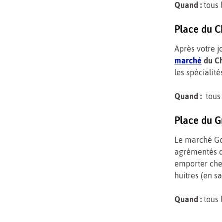
Quand :
tous 
Place du C
Après votre j
marché
du Ch
les spécialit
Quand :
tous 
Place du G
Le marché Go
agrémentés 
emporter chez
huitres (en sa
Quand :
tous 