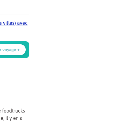
 villes) avec
n voyage
e foodtrucks
e, il y en a