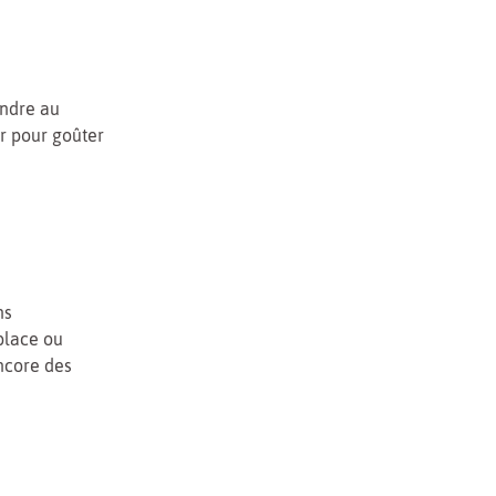
endre au
er pour goûter
ns
 place ou
ncore des