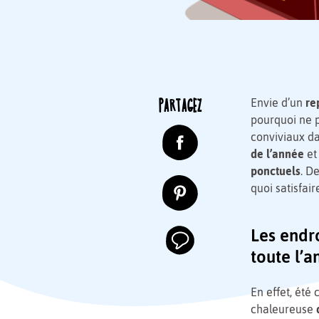
PARTAGEZ
Envie d’un
re
pourquoi ne 
conviviaux da
de l’année
et 
ponctuels
. D
quoi satisfair
Les endr
toute l’
En effet, été
chaleureuse