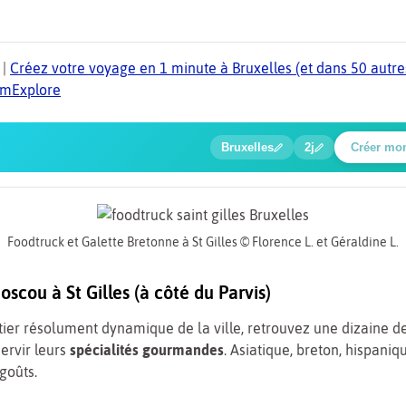
|
Créez votre voyage en 1 minute à Bruxelles (et dans 50 autres
TomExplore
5
1
2
3
4
🍲
🔍
🔍
🔍
🔍
Bruxelles
2j
Créer mo
Baladi
Foodtruck et Galette Bretonne à St Gilles © Florence L. et Géraldine L.
scou à St Gilles (à côté du Parvis)
ier résolument dynamique de la ville, retrouvez une dizaine d
servir leurs
spécialités gourmandes
. Asiatique, breton, hispaniqu
goûts.