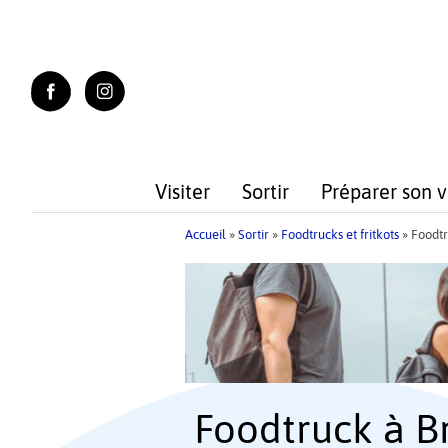
Skip
to
content
Visiter
Sortir
Préparer son 
Accueil
»
Sortir
»
Foodtrucks et fritkots
»
Foodtr
Foodtruck à Br