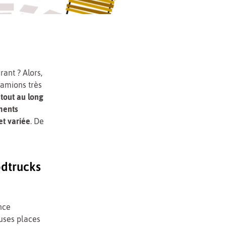
ant ? Alors,
camions très
s
tout au long
ments
et variée
. De
odtrucks
nce
uses places