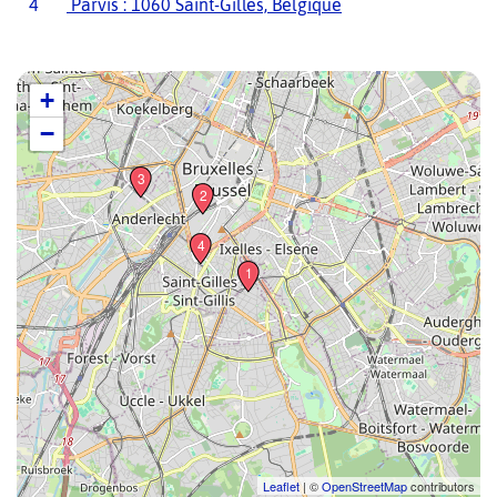
4
Parvis : 1060 Saint-Gilles, Belgique
+
−
3
2
4
1
Leaflet
| ©
OpenStreetMap
contributors