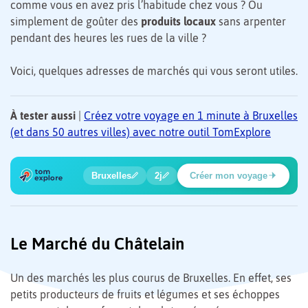
comme vous en avez pris l’habitude chez vous ? Ou
simplement de goûter des
produits locaux
sans arpenter
pendant des heures les rues de la ville ?
Voici, quelques adresses de marchés qui vous seront utiles.
À tester aussi
|
Créez votre voyage en 1 minute à Bruxelles
(et dans 50 autres villes) avec notre outil TomExplore
1
2
3
4
5
🍲
🔍
🔍
🔍
🔍
Bruxelles
2j
Créer mon voyage
Baladi
Le Marché du Châtelain
Un des marchés les plus courus de Bruxelles. En effet, ses
petits producteurs de fruits et légumes et ses échoppes