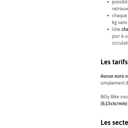
possibil
retrouve
chaque 
kg sans 
Une
cha
jour à 
circulat
Les tarif
Aucun euro s
simplement 
Billy Bike v
(0,15cts/min)
Les sect