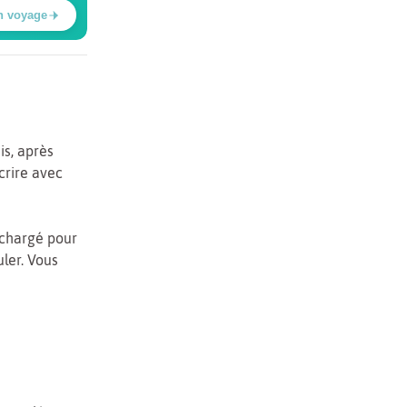
n voyage
uis, après
crire avec
 chargé pour
uler. Vous