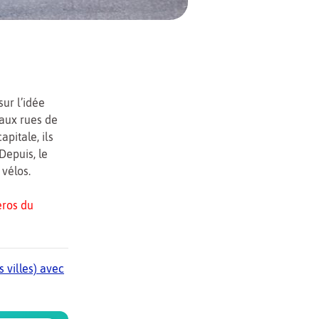
ur l’idée
 aux rues de
apitale, ils
 Depuis, le
 vélos.
éros du
 villes) avec