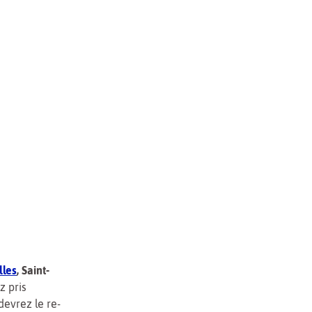
lles
, Saint-
z pris
devrez le re-