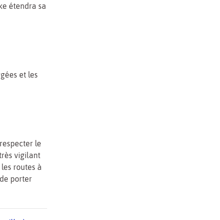
ike étendra sa
rgées et les
respecter le
rès vigilant
 les routes à
 de porter