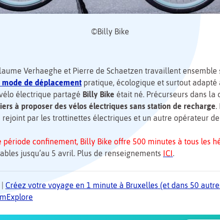
©Billy Bike
laume Verhaeghe et Pierre de Schaetzen travaillent ensemble s
 mode de déplacement
pratique, écologique et surtout adapté
 vélo électrique partagé
Billy Bike
était né. Précurseurs dans la c
iers à proposer des vélos électriques sans station de recharge
.
rejoint par les trottinettes électriques et un autre opérateur de
 période confinement, Billy Bike offre 500 minutes à tous les h
lables jusqu’au 5 avril. Plus de renseignements
ICI
.
|
Créez votre voyage en 1 minute à Bruxelles (et dans 50 autres
TomExplore
1
2
3
4
5
🍲
🔍
🔍
🔍
🔍