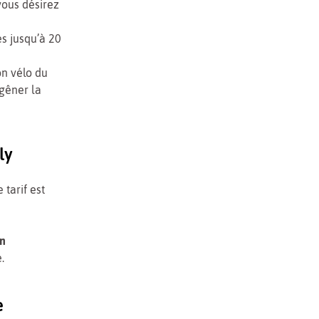
vous désirez
es jusqu’à 20
on vélo du
 gêner la
ly
e tarif est
in
.
e