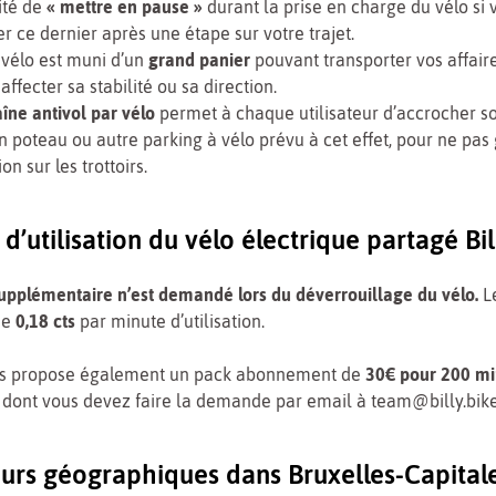
ité de
« mettre en pause »
durant la prise en charge du vélo si 
r ce dernier après une étape sur votre trajet.
vélo est muni d’un
grand panier
pouvant transporter vos affair
affecter sa stabilité ou sa direction.
îne antivol par vélo
permet à chaque utilisateur d’accrocher s
un poteau ou autre parking à vélo prévu à cet effet, pour ne pas
ion sur les trottoirs.
s d’utilisation du vélo électrique partagé Bil
upplémentaire n’est demandé lors du déverrouillage du vélo.
L
de
0,18 cts
par minute d’utilisation.
ous propose également un pack abonnement de
30€ pour 200 m
dont vous devez faire la demande par email à team@billy.bike
eurs géographiques dans Bruxelles-Capital