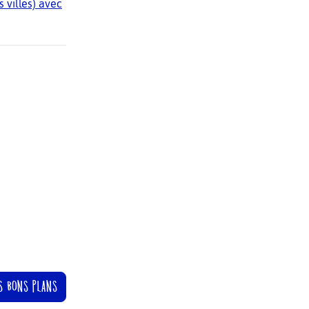
 villes) avec
S BONS PLANS