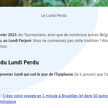
Le Lundi Perdu
nvier 2023
, les Tournaisiens, ainsi que de nombreux autres Belg
, ou Lundi Parjuré
. Vous ne connaissez pas cette tradition ? Alo
tion.
e du Lundi Perdu
premier lundi qui suit le jour de l’Epiphanie
(le 6 janvier) que l’
|
Créez votre voyage en 1 minute à Bruxelles (et dans 50 autres
TomExplore
5
1
2
3
4