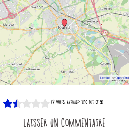
Leaflet
| ©
OpenStr
(
2
VOTES, AVERAGE:
1,50
OUT OF 5)
LAISSER UN COMMENTAIRE