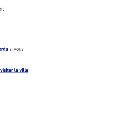
it
perdu
si vous
à
visiter la ville