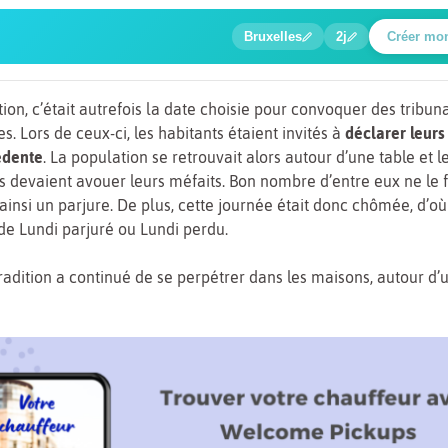
🍲
🔍
🔍
🔍
🔍
Bruxelles
2j
Créer mo
Baladi
ition, c’était autrefois la date choisie pour convoquer des tribun
s. Lors de ceux-ci, les habitants étaient invités à
déclarer leurs
édente
. La population se retrouvait alors autour d’une table et l
 devaient avouer leurs méfaits. Bon nombre d’entre eux ne le f
nsi un parjure. De plus, cette journée était donc chômée, d’où
de Lundi parjuré ou Lundi perdu.
 tradition a continué de se perpétrer dans les maisons, autour d’