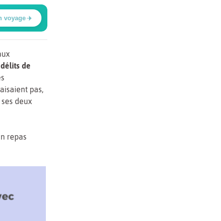
n voyage
aux
 délits de
es
aisaient pas,
 ses deux
un repas