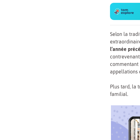
Selon la trad
extraordinaire
l’année préc
contrevenants
commentant ai
appellations 
Plus tard, la
familial.