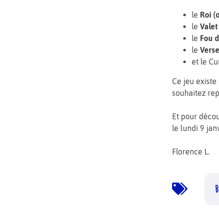
le
Roi (
le
Valet
le
Fou d
le
Vers
et le Cu
Ce jeu exist
souhaitez rep
Et pour décou
le lundi 9 jan
Florence L.
B