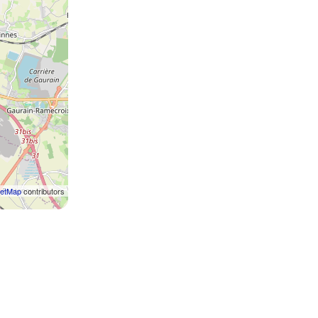
eetMap
contributors