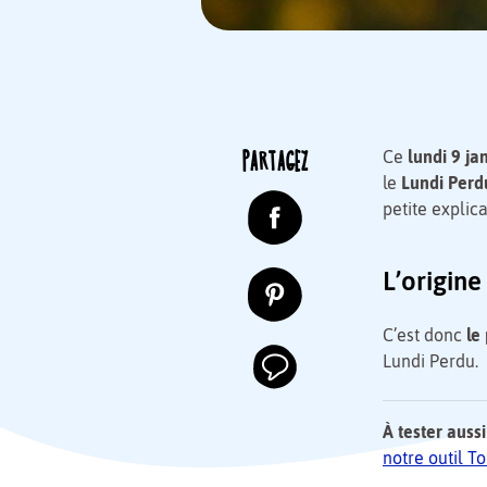
PARTAGEZ
Ce
lundi 9 ja
le
Lundi Perdu
petite explica
L’origin
C’est donc
le 
Lundi Perdu.
À tester aussi
notre outil 