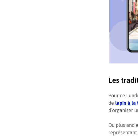
Les tradi
Pour ce Lundi
de
lapin à la
d’organiser u
Du plus ancie
représentant 