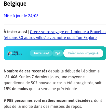
Belgique
Mise à jour le 24/08
À tester aussi
|
Créez votre voyage en 1 minute à Bruxelles
(et dans 50 autres villes) avec notre outil TomExplore
1
2
3
4
🔍
🔍
🔍
🔍
Bruxelles
2j
Créer mon voyage
Parc de Bruxelles
Nombre de cas recensés
depuis le début de l’épidémie
:
81 468.
Sur les 7 derniers jours, une moyenne
quotidienne de 507 nouveaux cas a été enregistrée,
soit
15% de moins
que la semaine précédente.
9 988 personnes sont malheureusement décédées
, dont
plus de la moitié dans des maisons de repos.