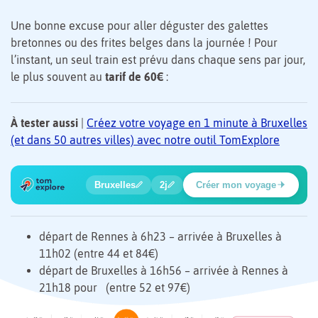
Une bonne excuse pour aller déguster des galettes
bretonnes ou des frites belges dans la journée ! Pour
l’instant, un seul train est prévu dans chaque sens par jour,
le plus souvent au
tarif de 60€
:
À tester aussi
|
Créez votre voyage en 1 minute à Bruxelles
(et dans 50 autres villes) avec notre outil TomExplore
1
2
3
4
🔍
🔍
🔍
🔍
Bruxelles
2j
Créer mon voyage
Parc de Bruxelles
départ de Rennes à 6h23 – arrivée à Bruxelles à
11h02 (entre 44 et 84€)
départ de Bruxelles à 16h56 – arrivée à Rennes à
21h18 pour (entre 52 et 97€)