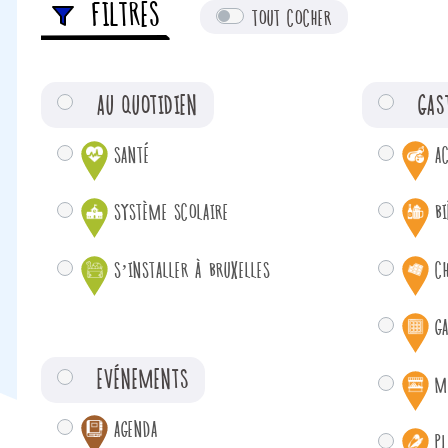
FILTRES
TOUT COCHER
AU QUOTIDIEN
GAS
SANTÉ
A
SYSTÈME SCOLAIRE
BI
S’INSTALLER À BRUXELLES
C
G
EVÉNEMENTS
M
AGENDA
P