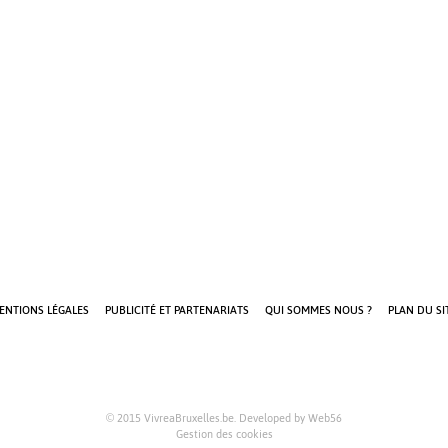
ENTIONS LÉGALES
PUBLICITÉ ET PARTENARIATS
QUI SOMMES NOUS ?
PLAN DU SI
© 2015 VivreaBruxelles.be. Developed by
Web56
Gestion des cookies