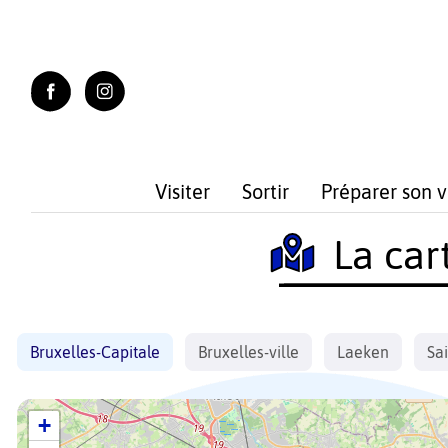
Skip
to
content
Visiter
Sortir
Préparer son 
La car
Bruxelles-Capitale
Bruxelles-ville
Laeken
Sai
+