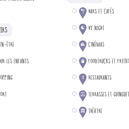
BARS ET CAFÉS
BY NIGHT
SIRS
IEN-ÊTRE
CINÉMAS
OUR LES ENFANTS
FOODTRUCKS ET FRITK
HOPPING
RESTAURANTS
PORT
TERRASSES ET GUINGUE
THÉÂTRE