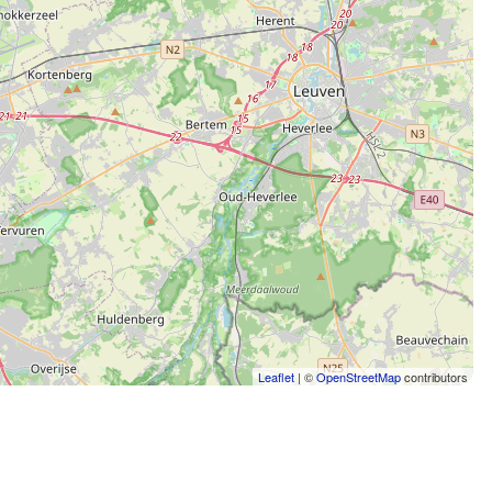
Leaflet
| ©
OpenStreetMap
contributors